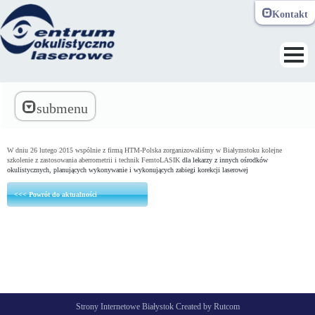
Kontakt
Toggle navi
submenu
W dniu 26 lutego 2015 wspólnie z firmą HTM-Polska zorganizowaliśmy w Białymstoku kolejne
szkolenie z zastosowania aberrometrii i technik FemtoLASIK
dla lekarzy z innych ośrodków
okulistycznych, planujących wykonywanie i wykonujących zabiegi korekcji laserowej
<<< Powrót do aktualności
Strony Internetowe Białystok Created by Rutcom