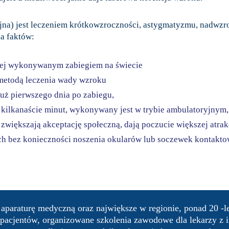
yjna) jest leczeniem krótkowzroczności, astygmatyzmu, nadwz
ka faktów:
ciej wykonywanym zabiegiem na świecie
 metodą leczenia wady wzroku
już pierwszego dnia po zabiegu,
a kilkanaście minut, wykonywany jest w trybie ambulatoryjnym,
, zwiększają akceptację społeczną, dają poczucie większej atra
ach bez konieczności noszenia okularów lub soczewek kontakt
aparaturę medyczną oraz największe w regionie, ponad 20 -le
acjentów, organizowane szkolenia zawodowe dla lekarzy z in