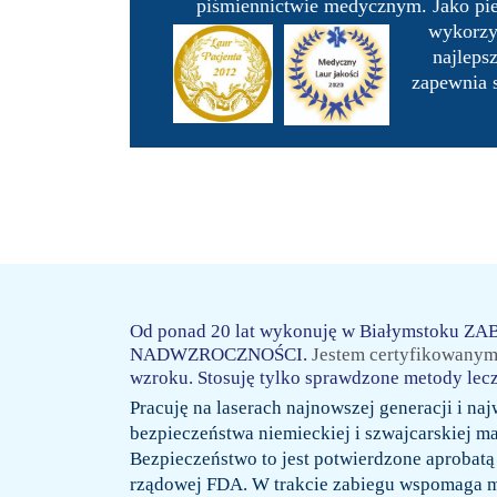
piśmiennictwie medycznym. Jako pie
wykorzy
najleps
zapewnia s
Od ponad 20 lat wykonuję w Białymsto
NADWZROCZNOŚCI.
Jestem certyfikowanym 
wzroku. Stosuję tylko sprawdzone metody lecz
Pracuję na laserach najnowszej generacji i na
bezpieczeństwa niemieckiej i szwajcarskiej m
Bezpieczeństwo to jest potwierdzone aprobatą
rządowej FDA. W trakcie zabiegu wspomaga 