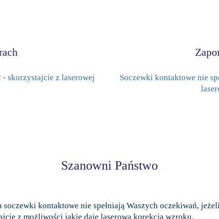
rach
Zapo
ć - skorzystajcie z laserowej
Soczewki kontaktowe nie spe
lase
Szanowni Państwo
ć, a soczewki kontaktowe nie spełniają Waszych oczekiwań, jeże
jcie z możliwości jakie daje laserowa korekcja wzroku.