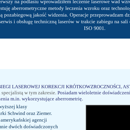
rwszy na podlasiu wprowadziłem leczenie laserowe wad wzro
stuję aberrometryczne metody
leczenia wzroku oraz technol
zą pozabiegową jakość widzenia. Operacje przeprowadzam dz
erwis i obsługę techniczną laserów w trakcie zabiegu na sali
ISO 9001.
ku ZABIEGI LASEROWEJ KOREKCJI KRÓTKOWZROCZNOŚCI, 
specjalistą w tym zakresie.
Posiadam wieloletnie doświadczen
enia m.in. wykorzystujące aberrometrię.
jwyższej klasy
arki Schwind oraz Ziemer.
 amerykańskiej agencji
mnie dwóch doświadczonych