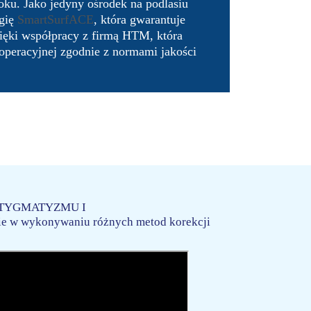
ku. Jako jedyny ośrodek na podlasiu
ogię
SmartSurfACE
, która gwarantuje
ięki współpracy z firmą HTM, która
 operacyjnej zgodnie z normami jakości
ASTYGMATYZMU I
ie w wykonywaniu różnych metod korekcji