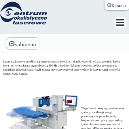
Kontakt
Toggle navi
submenu
Lasery excimerowe umożliwiają przeprowadzenie fotoablacji tkanek rogówki. Wiązka promieni lasera,
która jest wyzwalana z częstotliwością 500 Hz o średnicy 0,5 mm wywołuje szybką, równomierną
fotoablację (ubytek) tkanki, czyli zmianę krzywizny rogówki odpowiednio do korygowanej wielkości i
rodzaju wady wzroku.
Współczesne lasery wyposażone są w
systemy stabilizacji energii
pozwalające na pełną kontrolę,
bezpieczeństwo i precyzję procedury,
system losowo sterowanej wiązki
promienii (Flaying spot) eliminujący