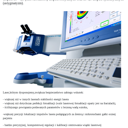
(astygmatyzm).
Laser,którym dysponujemy,zwiększa bezpieczeństwo zabiegu wskutek:
- większej niż w innych laserach stabilności energii lasera
- większej niż dotychczas perfekcji fotoablacji (wzór laserowej fotoablacji oparty jest na fractalach),
- ściślejszego powiązania podawanych parametrów z leczoną wadą wzroku,
-większej precyzji lokalizacji impulsów lasera podążąjących za źrenicą i mikroruchami gałki ocznej
pacjenta
- bardzo precyzyjnej, komputerowej regulacji i kalibracji centrowania wiązki laserowej