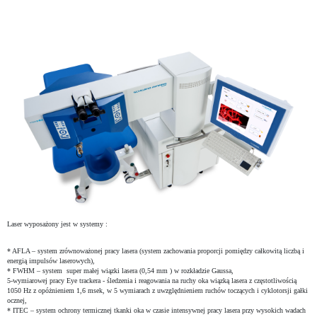
Laser wyposażony jest w systemy :
* AFLA – system zrównoważonej pracy lasera (system zachowania proporcji pomiędzy całkowitą liczbą i
energią impulsów laserowych),
* FWHM – system super małej wiązki lasera (0,54 mm ) w rozkładzie Gaussa,
5-wymiarowej pracy Eye trackera - śledzenia i reagowania na ruchy oka wiązką lasera z częstotliwością
1050 Hz z opóżnieniem 1,6 msek, w 5 wymiarach z uwzględnieniem ruchów toczących i cyklotorsji gałki
ocznej,
* ITEC – system ochrony termicznej tkanki oka w czasie intensywnej pracy lasera przy wysokich wadach