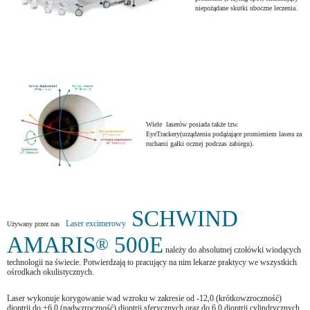
niepożądane skutki uboczne leczenia.
Wiele laserów posiada także tzw.
EyeTrackery(urządzenia podążające promieniem lasera za
ruchami gałki ocznej podczas zabiegu).
SCHWIND
Laser excimerowy
Używany przez nas
AMARIS
500E
®
należy do absolutnej czołówki wiodących
technologii na świecie. Potwierdzają to pracujący na nim lekarze
praktycy we wszystkich
ośrodkach okulistycznych.
Laser wykonuje korygowanie wad wzroku w zakresie od -12,0 (krótkowzroczność)
dioptrii do +6,0 (nadwzroczność) dioptrii sferycznych oraz do 6,0 dioptrii cylindrycznych